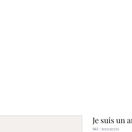
Urbanism
Connected Objects
Research Projects
Contact
Je suis un a
SKU : 671253175371